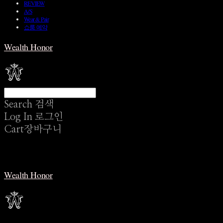
REVIEW
A/S
Wear & Pair
쇼룸 예약
Wealth Honor
Search
검색
Log In
로그인
Cart
장바구니
Wealth Honor