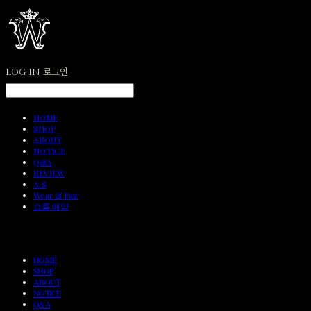
LOG IN
로그인
HOME
SHOP
ABOUT
NOTICE
Q&A
REVIEW
A/S
Wear & Pair
쇼룸 예약
HOME
SHOP
ABOUT
NOTICE
Q&A