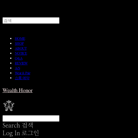
HOME
SHOP
ABOUT
NOTICE
Q&A
REVIEW
A/S
Wear & Pair
쇼룸 예약
Wealth Honor
Search
검색
Log In
로그인