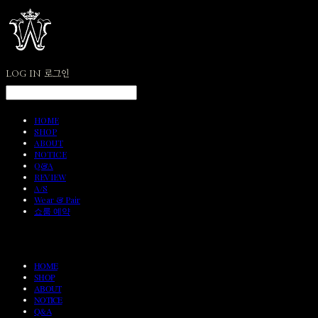
LOG IN
로그인
HOME
SHOP
ABOUT
NOTICE
Q&A
REVIEW
A/S
Wear & Pair
쇼룸 예약
HOME
SHOP
ABOUT
NOTICE
Q&A