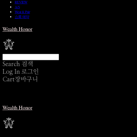
REVIEW
A/S
Wear & Pair
쇼룸 예약
Wealth Honor
Search
검색
Log In
로그인
Cart
장바구니
Wealth Honor