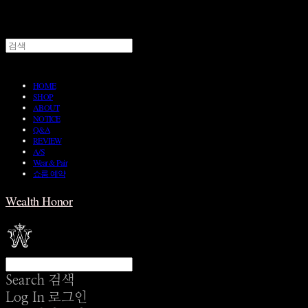
HOME
SHOP
ABOUT
NOTICE
Q&A
REVIEW
A/S
Wear & Pair
쇼룸 예약
Wealth Honor
Search
검색
Log In
로그인