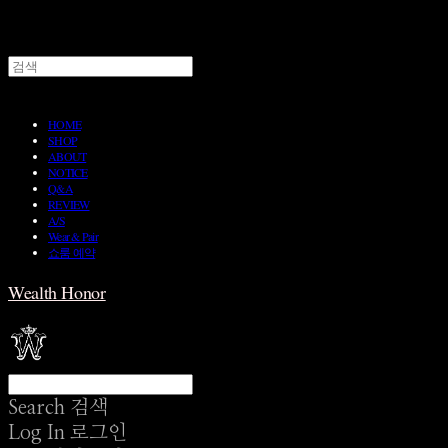
HOME
SHOP
ABOUT
NOTICE
Q&A
REVIEW
A/S
Wear & Pair
쇼룸 예약
Wealth Honor
Search
검색
Log In
로그인