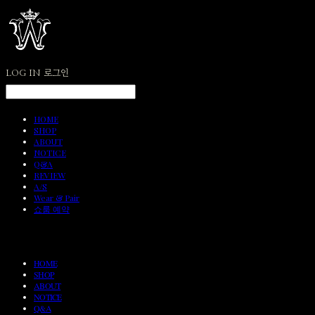
LOG IN
로그인
HOME
SHOP
ABOUT
NOTICE
Q&A
REVIEW
A/S
Wear & Pair
쇼룸 예약
HOME
SHOP
ABOUT
NOTICE
Q&A