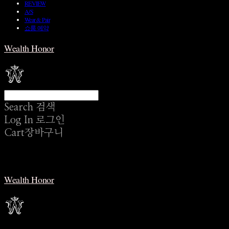
REVIEW
A/S
Wear & Pair
쇼룸 예약
Wealth Honor
Search
검색
Log In
로그인
Cart
장바구니
Wealth Honor