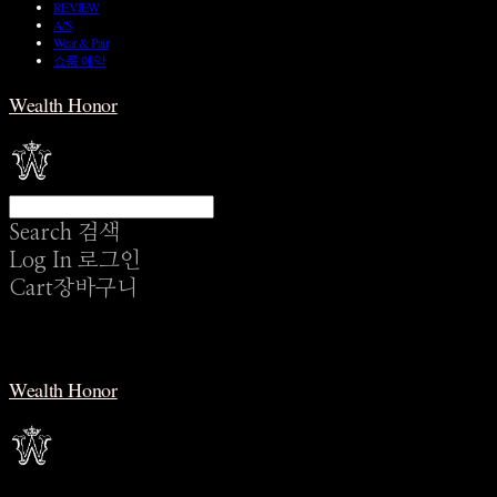
REVIEW
A/S
Wear & Pair
쇼룸 예약
Wealth Honor
Search
검색
Log In
로그인
Cart
장바구니
Wealth Honor