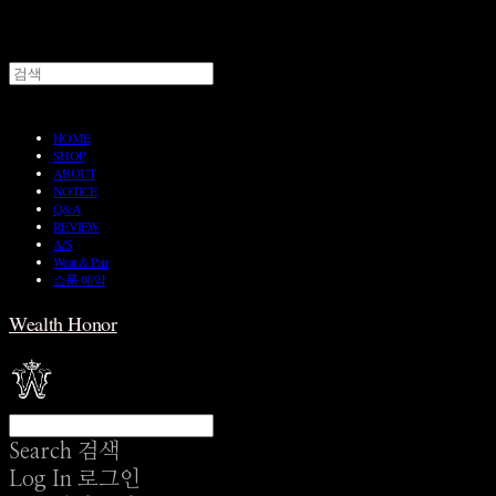
HOME
SHOP
ABOUT
NOTICE
Q&A
REVIEW
A/S
Wear & Pair
쇼룸 예약
Wealth Honor
Search
검색
Log In
로그인