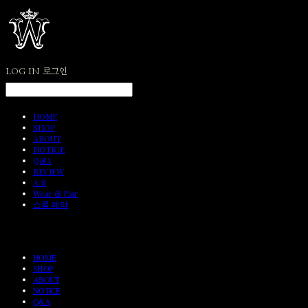
LOG IN
로그인
HOME
SHOP
ABOUT
NOTICE
Q&A
REVIEW
A/S
Wear & Pair
쇼룸 예약
HOME
SHOP
ABOUT
NOTICE
Q&A