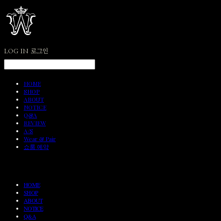
LOG IN
로그인
HOME
SHOP
ABOUT
NOTICE
Q&A
REVIEW
A/S
Wear & Pair
쇼룸 예약
HOME
SHOP
ABOUT
NOTICE
Q&A