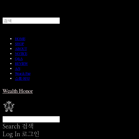
HOME
SHOP
ABOUT
NOTICE
Q&A
REVIEW
A/S
Wear & Pair
쇼룸 예약
Wealth Honor
Search
검색
Log In
로그인