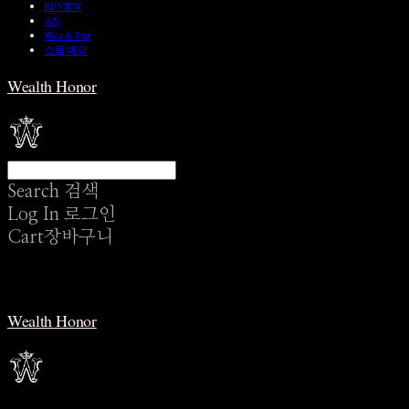
REVIEW
A/S
Wear & Pair
쇼룸 예약
Wealth Honor
Search
검색
Log In
로그인
Cart
장바구니
Wealth Honor