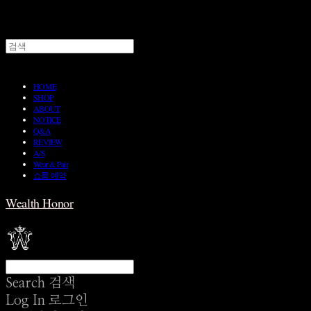
HOME
SHOP
ABOUT
NOTICE
Q&A
REVIEW
A/S
Wear & Pair
쇼룸 예약
Wealth Honor
Search
검색
Log In
로그인