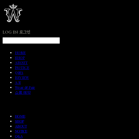
LOG IN
로그인
HOME
SHOP
ABOUT
NOTICE
Q&A
REVIEW
A/S
Wear & Pair
쇼룸 예약
HOME
SHOP
ABOUT
NOTICE
Q&A