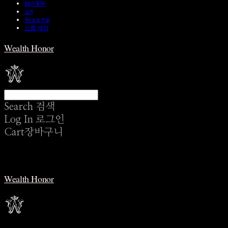
REVIEW
A/S
Wear & Pair
쇼룸 예약
Wealth Honor
Search
검색
Log In
로그인
Cart
장바구니
Wealth Honor