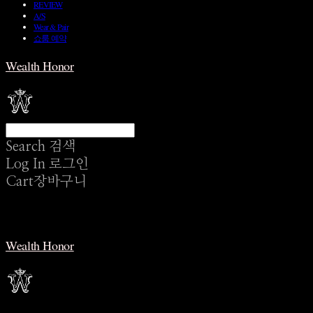
REVIEW
A/S
Wear & Pair
쇼룸 예약
Wealth Honor
Search
검색
Log In
로그인
Cart
장바구니
Wealth Honor