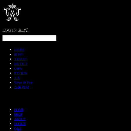
LOG IN
로그인
HOME
SHOP
ABOUT
NOTICE
Q&A
REVIEW
A/S
Wear & Pair
쇼룸 예약
HOME
SHOP
ABOUT
NOTICE
Q&A