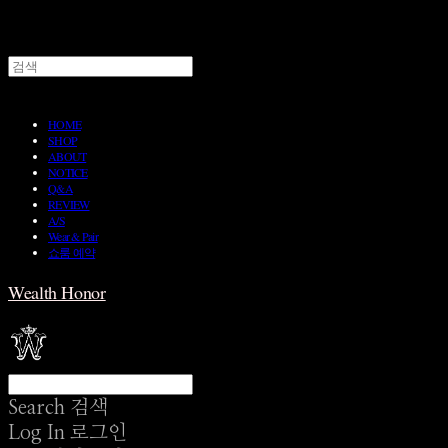
HOME
SHOP
ABOUT
NOTICE
Q&A
REVIEW
A/S
Wear & Pair
쇼룸 예약
Wealth Honor
Search
검색
Log In
로그인