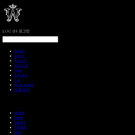
LOG IN
로그인
HOME
SHOP
ABOUT
NOTICE
Q&A
REVIEW
A/S
Wear & Pair
쇼룸 예약
HOME
SHOP
ABOUT
NOTICE
Q&A