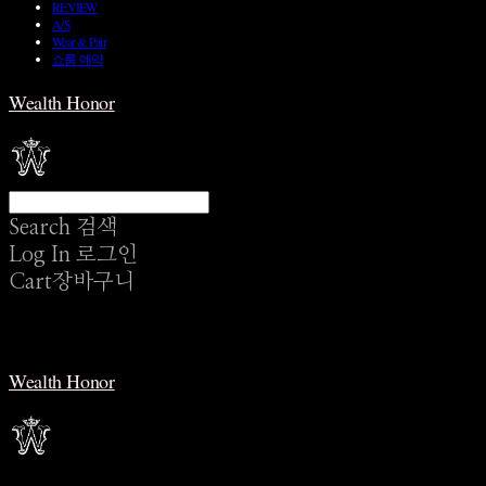
REVIEW
A/S
Wear & Pair
쇼룸 예약
Wealth Honor
Search
검색
Log In
로그인
Cart
장바구니
Wealth Honor