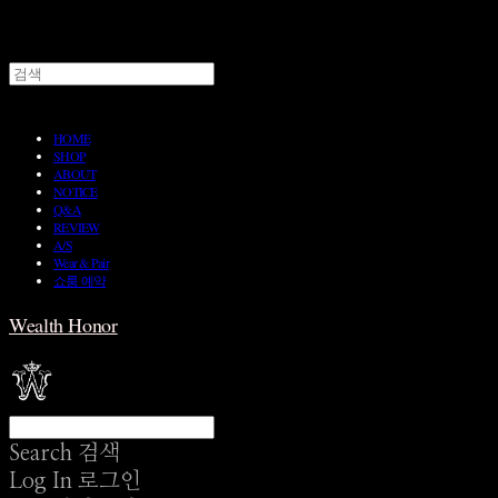
HOME
SHOP
ABOUT
NOTICE
Q&A
REVIEW
A/S
Wear & Pair
쇼룸 예약
Wealth Honor
Search
검색
Log In
로그인