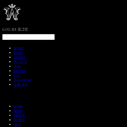
LOG IN
로그인
HOME
SHOP
ABOUT
NOTICE
Q&A
REVIEW
A/S
Wear & Pair
쇼룸 예약
HOME
SHOP
ABOUT
NOTICE
Q&A