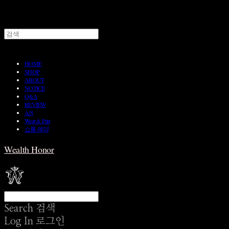
HOME
SHOP
ABOUT
NOTICE
Q&A
REVIEW
A/S
Wear & Pair
쇼룸 예약
Wealth Honor
Search
검색
Log In
로그인