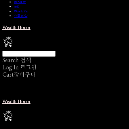
REVIEW
A/S
Wear & Pair
쇼룸 예약
Wealth Honor
Search
검색
Log In
로그인
Cart
장바구니
Wealth Honor