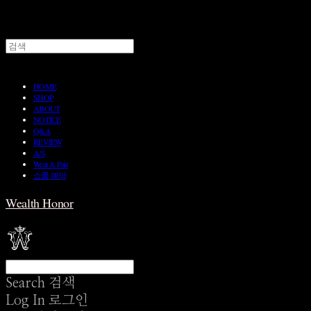
HOME
SHOP
ABOUT
NOTICE
Q&A
REVIEW
A/S
Wear & Pair
쇼룸 예약
Wealth Honor
Search
검색
Log In
로그인