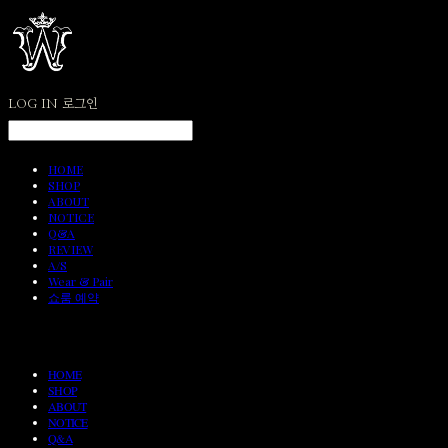
LOG IN
로그인
HOME
SHOP
ABOUT
NOTICE
Q&A
REVIEW
A/S
Wear & Pair
쇼룸 예약
HOME
SHOP
ABOUT
NOTICE
Q&A