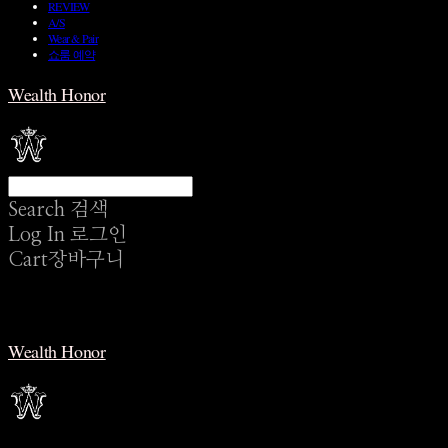
REVIEW
A/S
Wear & Pair
쇼룸 예약
Wealth Honor
Search
검색
Log In
로그인
Cart
장바구니
Wealth Honor