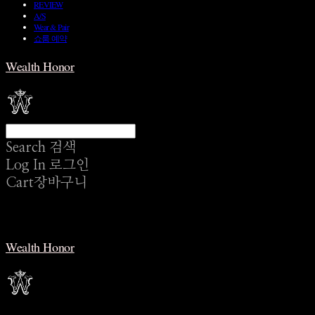
REVIEW
A/S
Wear & Pair
쇼룸 예약
Wealth Honor
Search
검색
Log In
로그인
Cart
장바구니
Wealth Honor