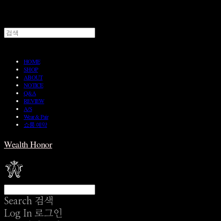
HOME
SHOP
ABOUT
NOTICE
Q&A
REVIEW
A/S
Wear & Pair
쇼룸 예약
Wealth Honor
Search
검색
Log In
로그인