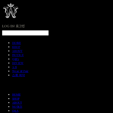
LOG IN
로그인
HOME
SHOP
ABOUT
NOTICE
Q&A
REVIEW
A/S
Wear & Pair
쇼룸 예약
HOME
SHOP
ABOUT
NOTICE
Q&A