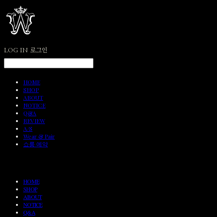
LOG IN
로그인
HOME
SHOP
ABOUT
NOTICE
Q&A
REVIEW
A/S
Wear & Pair
쇼룸 예약
HOME
SHOP
ABOUT
NOTICE
Q&A