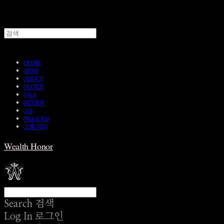
HOME
SHOP
ABOUT
NOTICE
Q&A
REVIEW
A/S
Wear & Pair
쇼룸 예약
Wealth Honor
Search
검색
Log In
로그인