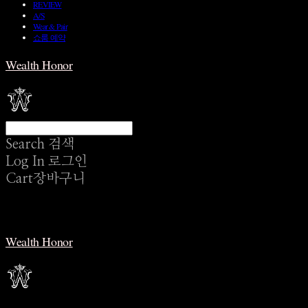
REVIEW
A/S
Wear & Pair
쇼룸 예약
Wealth Honor
Search
검색
Log In
로그인
Cart
장바구니
Wealth Honor