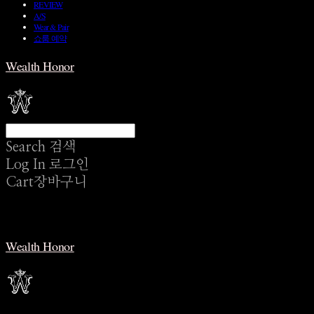
REVIEW
A/S
Wear & Pair
쇼룸 예약
Wealth Honor
Search
검색
Log In
로그인
Cart
장바구니
Wealth Honor