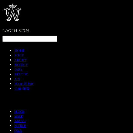
LOG IN
로그인
HOME
SHOP
ABOUT
NOTICE
Q&A
REVIEW
A/S
Wear & Pair
쇼룸 예약
HOME
SHOP
ABOUT
NOTICE
Q&A