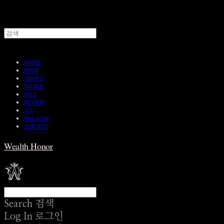
HOME
SHOP
ABOUT
NOTICE
Q&A
REVIEW
A/S
Wear & Pair
쇼룸 예약
Wealth Honor
Search
검색
Log In
로그인