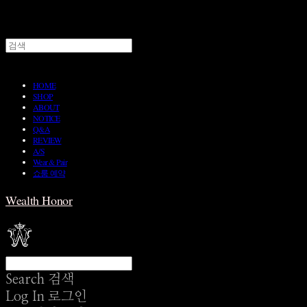
HOME
SHOP
ABOUT
NOTICE
Q&A
REVIEW
A/S
Wear & Pair
쇼룸 예약
Wealth Honor
Search
검색
Log In
로그인