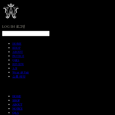
LOG IN
로그인
HOME
SHOP
ABOUT
NOTICE
Q&A
REVIEW
A/S
Wear & Pair
쇼룸 예약
HOME
SHOP
ABOUT
NOTICE
Q&A