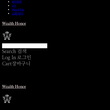
REVIEW
A/S
Wear & Pair
쇼룸 예약
Wealth Honor
Search
검색
Log In
로그인
Cart
장바구니
Wealth Honor