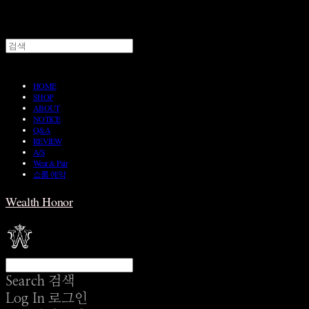
HOME
SHOP
ABOUT
NOTICE
Q&A
REVIEW
A/S
Wear & Pair
쇼룸 예약
Wealth Honor
Search
검색
Log In
로그인