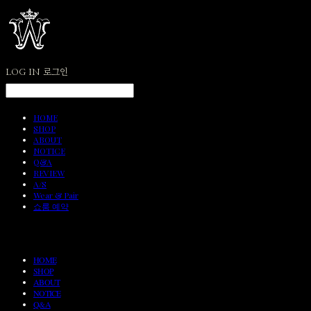
LOG IN
로그인
HOME
SHOP
ABOUT
NOTICE
Q&A
REVIEW
A/S
Wear & Pair
쇼룸 예약
HOME
SHOP
ABOUT
NOTICE
Q&A