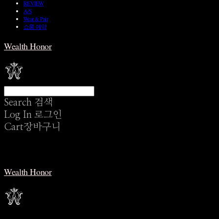
REVIEW
A/S
Wear & Pair
쇼룸 예약
Wealth Honor
Search
검색
Log In
로그인
Cart
장바구니
Wealth Honor