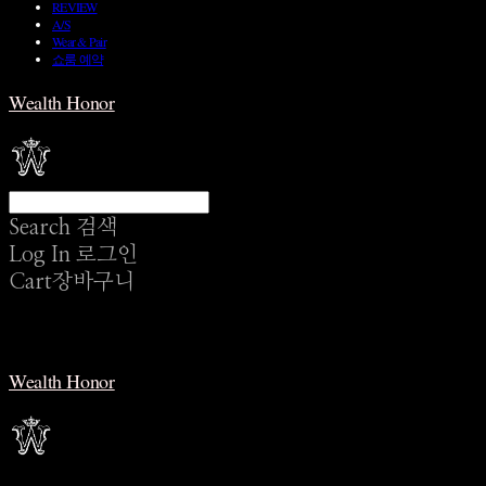
REVIEW
A/S
Wear & Pair
쇼룸 예약
Wealth Honor
Search
검색
Log In
로그인
Cart
장바구니
Wealth Honor