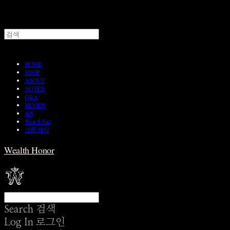
HOME
SHOP
ABOUT
NOTICE
Q&A
REVIEW
A/S
Wear & Pair
쇼룸 예약
Wealth Honor
Search
검색
Log In
로그인