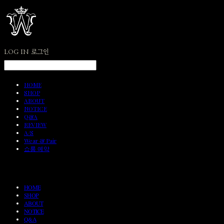
LOG IN
로그인
HOME
SHOP
ABOUT
NOTICE
Q&A
REVIEW
A/S
Wear & Pair
쇼룸 예약
HOME
SHOP
ABOUT
NOTICE
Q&A