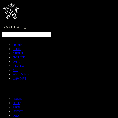
LOG IN
로그인
HOME
SHOP
ABOUT
NOTICE
Q&A
REVIEW
A/S
Wear & Pair
쇼룸 예약
HOME
SHOP
ABOUT
NOTICE
Q&A