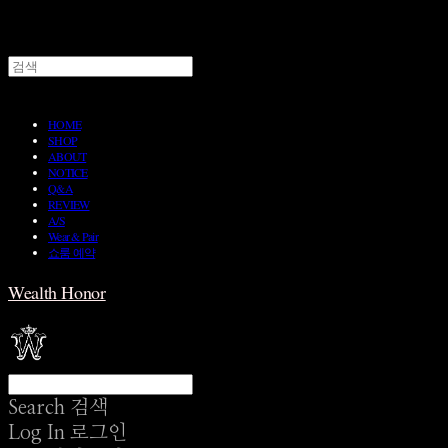
HOME
SHOP
ABOUT
NOTICE
Q&A
REVIEW
A/S
Wear & Pair
쇼룸 예약
Wealth Honor
Search
검색
Log In
로그인