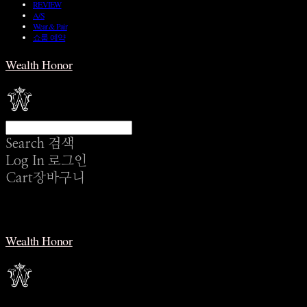
REVIEW
A/S
Wear & Pair
쇼룸 예약
Wealth Honor
Search
검색
Log In
로그인
Cart
장바구니
Wealth Honor