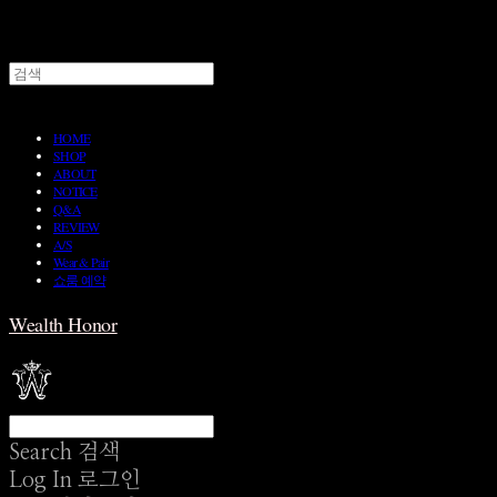
HOME
SHOP
ABOUT
NOTICE
Q&A
REVIEW
A/S
Wear & Pair
쇼룸 예약
Wealth Honor
Search
검색
Log In
로그인