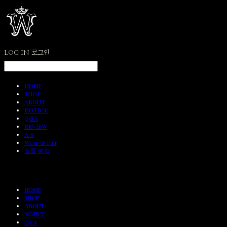
LOG IN
로그인
HOME
SHOP
ABOUT
NOTICE
Q&A
REVIEW
A/S
Wear & Pair
쇼룸 예약
HOME
SHOP
ABOUT
NOTICE
Q&A