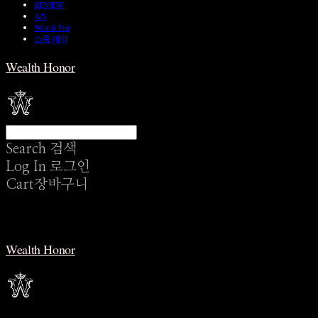
REVIEW
A/S
Wear & Pair
쇼룸 예약
Wealth Honor
Search
검색
Log In
로그인
Cart
장바구니
Wealth Honor