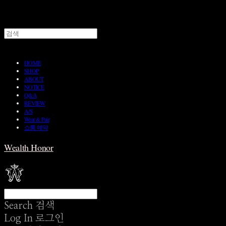
HOME
SHOP
ABOUT
NOTICE
Q&A
REVIEW
A/S
Wear & Pair
쇼룸 예약
Wealth Honor
Search
검색
Log In
로그인