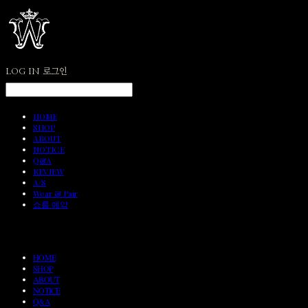
LOG IN
로그인
HOME
SHOP
ABOUT
NOTICE
Q&A
REVIEW
A/S
Wear & Pair
쇼룸 예약
HOME
SHOP
ABOUT
NOTICE
Q&A