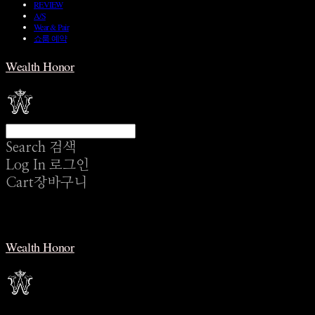
REVIEW
A/S
Wear & Pair
쇼룸 예약
Wealth Honor
Search
검색
Log In
로그인
Cart
장바구니
Wealth Honor