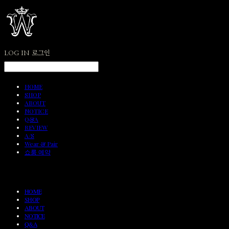
LOG IN
로그인
HOME
SHOP
ABOUT
NOTICE
Q&A
REVIEW
A/S
Wear & Pair
쇼룸 예약
HOME
SHOP
ABOUT
NOTICE
Q&A