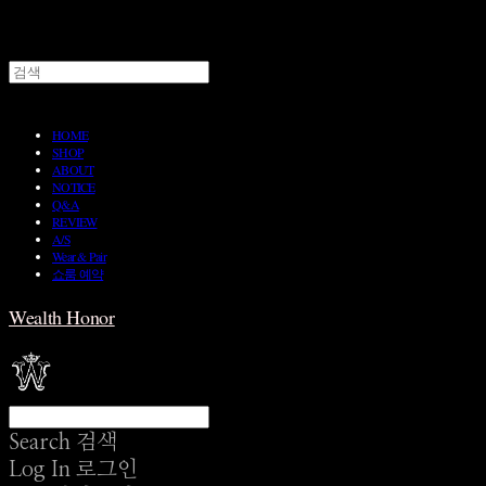
HOME
SHOP
ABOUT
NOTICE
Q&A
REVIEW
A/S
Wear & Pair
쇼룸 예약
Wealth Honor
Search
검색
Log In
로그인