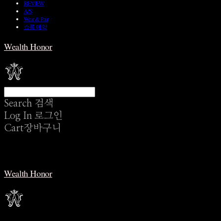
REVIEW
A/S
Wear & Pair
쇼룸 예약
Wealth Honor
Search
검색
Log In
로그인
Cart
장바구니
Wealth Honor