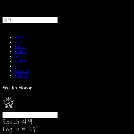
HOME
SHOP
ABOUT
NOTICE
Q&A
REVIEW
A/S
Wear & Pair
쇼룸 예약
Wealth Honor
Search
검색
Log In
로그인