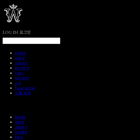
LOG IN
로그인
HOME
SHOP
ABOUT
NOTICE
Q&A
REVIEW
A/S
Wear & Pair
쇼룸 예약
HOME
SHOP
ABOUT
NOTICE
Q&A