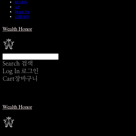
REVIEW
A/S
Wear & Pair
쇼룸 예약
Wealth Honor
Search
검색
Log In
로그인
Cart
장바구니
Wealth Honor