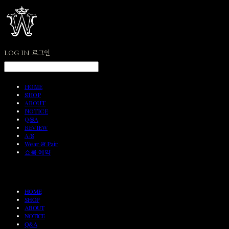
LOG IN
로그인
HOME
SHOP
ABOUT
NOTICE
Q&A
REVIEW
A/S
Wear & Pair
쇼룸 예약
HOME
SHOP
ABOUT
NOTICE
Q&A