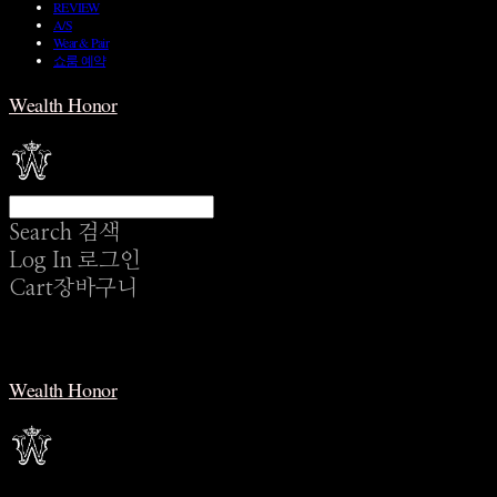
REVIEW
A/S
Wear & Pair
쇼룸 예약
Wealth Honor
Search
검색
Log In
로그인
Cart
장바구니
Wealth Honor