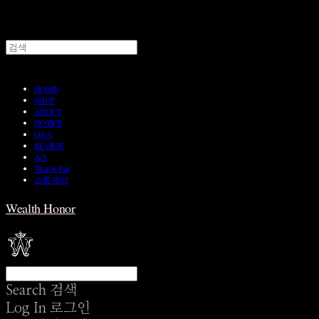
HOME
SHOP
ABOUT
NOTICE
Q&A
REVIEW
A/S
Wear & Pair
쇼룸 예약
Wealth Honor
Search
검색
Log In
로그인