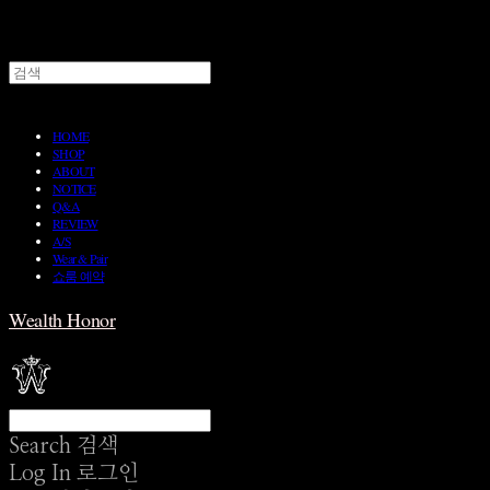
HOME
SHOP
ABOUT
NOTICE
Q&A
REVIEW
A/S
Wear & Pair
쇼룸 예약
Wealth Honor
Search
검색
Log In
로그인