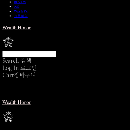
REVIEW
A/S
Wear & Pair
쇼룸 예약
Wealth Honor
Search
검색
Log In
로그인
Cart
장바구니
Wealth Honor