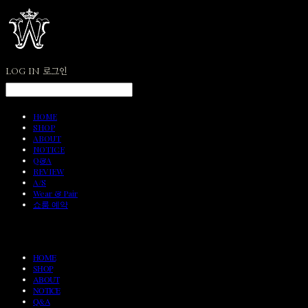
LOG IN
로그인
HOME
SHOP
ABOUT
NOTICE
Q&A
REVIEW
A/S
Wear & Pair
쇼룸 예약
HOME
SHOP
ABOUT
NOTICE
Q&A