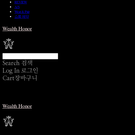
REVIEW
A/S
Wear & Pair
쇼룸 예약
Wealth Honor
Search
검색
Log In
로그인
Cart
장바구니
Wealth Honor