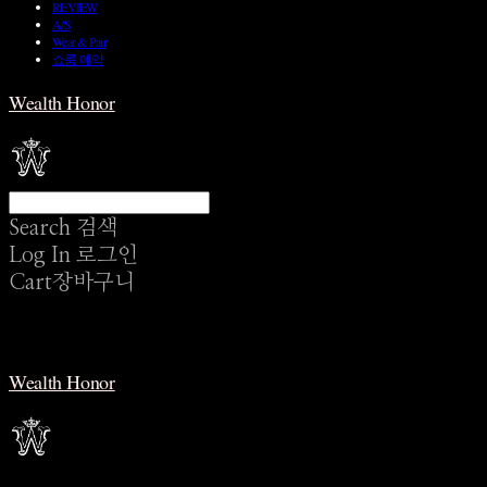
REVIEW
A/S
Wear & Pair
쇼룸 예약
Wealth Honor
Search
검색
Log In
로그인
Cart
장바구니
Wealth Honor