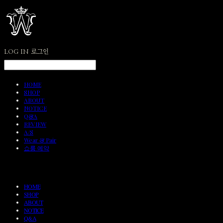
LOG IN
로그인
HOME
SHOP
ABOUT
NOTICE
Q&A
REVIEW
A/S
Wear & Pair
쇼룸 예약
HOME
SHOP
ABOUT
NOTICE
Q&A