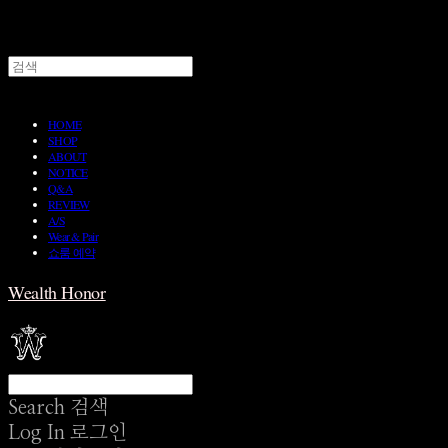
HOME
SHOP
ABOUT
NOTICE
Q&A
REVIEW
A/S
Wear & Pair
쇼룸 예약
Wealth Honor
Search
검색
Log In
로그인