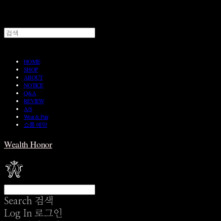
HOME
SHOP
ABOUT
NOTICE
Q&A
REVIEW
A/S
Wear & Pair
쇼룸 예약
Wealth Honor
Search
검색
Log In
로그인