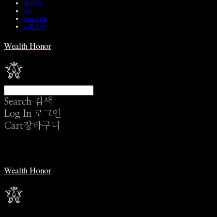
REVIEW
A/S
Wear & Pair
쇼룸 예약
Wealth Honor
Search
검색
Log In
로그인
Cart
장바구니
Wealth Honor