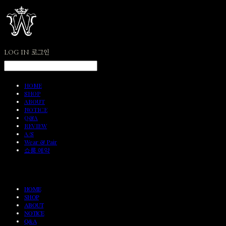
LOG IN
로그인
HOME
SHOP
ABOUT
NOTICE
Q&A
REVIEW
A/S
Wear & Pair
쇼룸 예약
HOME
SHOP
ABOUT
NOTICE
Q&A