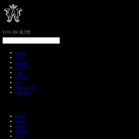
LOG IN
로그인
HOME
SHOP
ABOUT
NOTICE
Q&A
REVIEW
A/S
Wear & Pair
쇼룸 예약
HOME
SHOP
ABOUT
NOTICE
Q&A