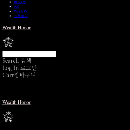
REVIEW
A/S
Wear & Pair
쇼룸 예약
Wealth Honor
Search
검색
Log In
로그인
Cart
장바구니
Wealth Honor