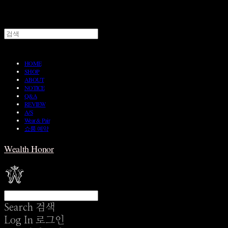
HOME
SHOP
ABOUT
NOTICE
Q&A
REVIEW
A/S
Wear & Pair
쇼룸 예약
Wealth Honor
Search
검색
Log In
로그인