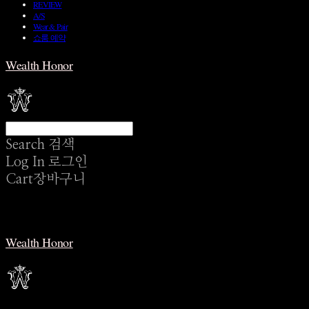
REVIEW
A/S
Wear & Pair
쇼룸 예약
Wealth Honor
Search
검색
Log In
로그인
Cart
장바구니
Wealth Honor