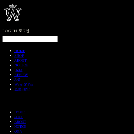
LOG IN
로그인
HOME
SHOP
ABOUT
NOTICE
Q&A
REVIEW
A/S
Wear & Pair
쇼룸 예약
HOME
SHOP
ABOUT
NOTICE
Q&A