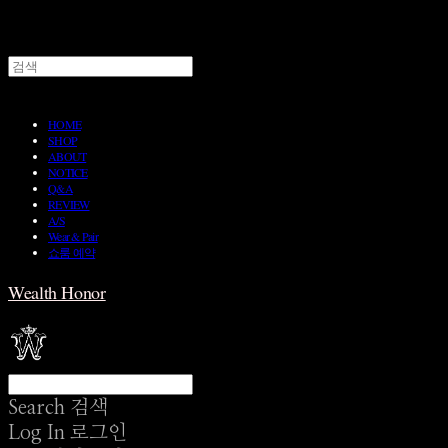
HOME
SHOP
ABOUT
NOTICE
Q&A
REVIEW
A/S
Wear & Pair
쇼룸 예약
Wealth Honor
Search
검색
Log In
로그인