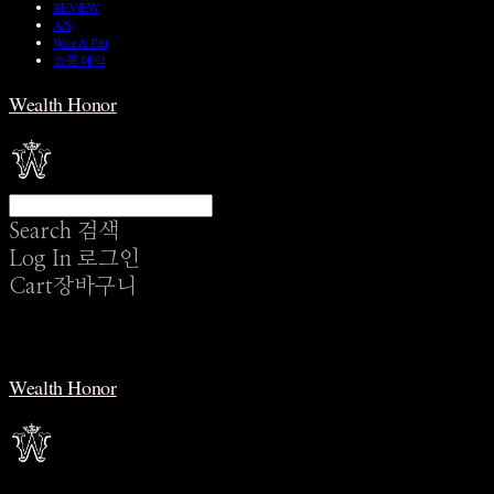
REVIEW
A/S
Wear & Pair
쇼룸 예약
Wealth Honor
Search
검색
Log In
로그인
Cart
장바구니
Wealth Honor