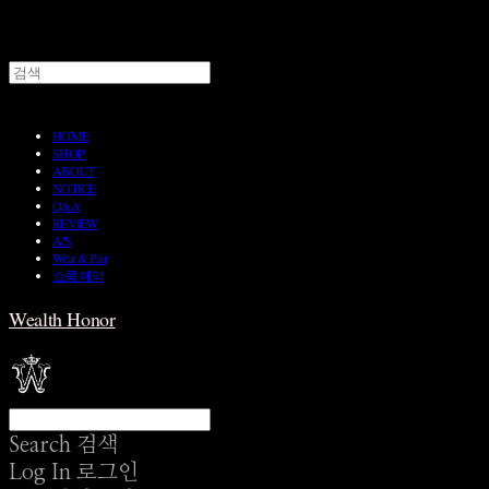
HOME
SHOP
ABOUT
NOTICE
Q&A
REVIEW
A/S
Wear & Pair
쇼룸 예약
Wealth Honor
Search
검색
Log In
로그인