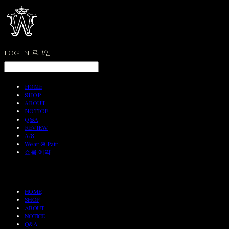
LOG IN
로그인
HOME
SHOP
ABOUT
NOTICE
Q&A
REVIEW
A/S
Wear & Pair
쇼룸 예약
HOME
SHOP
ABOUT
NOTICE
Q&A