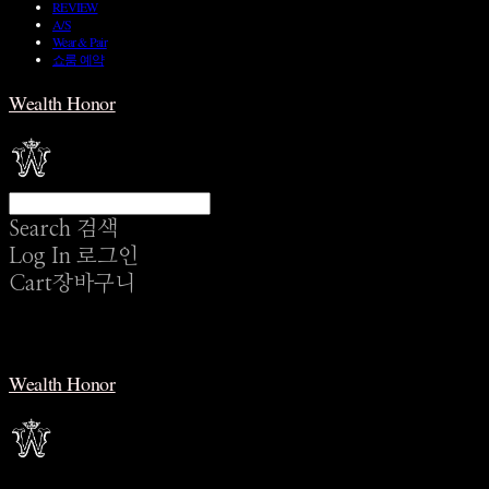
REVIEW
A/S
Wear & Pair
쇼룸 예약
Wealth Honor
Search
검색
Log In
로그인
Cart
장바구니
Wealth Honor