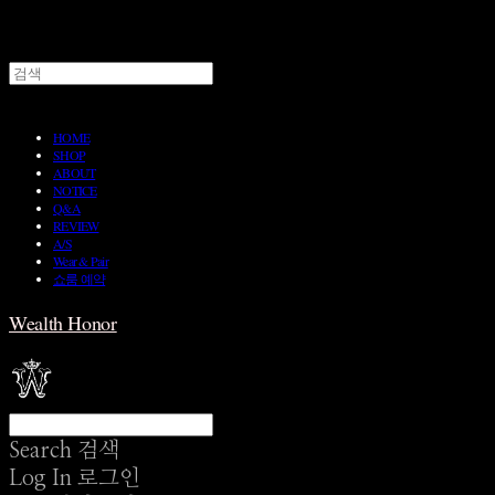
HOME
SHOP
ABOUT
NOTICE
Q&A
REVIEW
A/S
Wear & Pair
쇼룸 예약
Wealth Honor
Search
검색
Log In
로그인