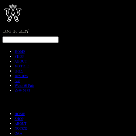
LOG IN
로그인
HOME
SHOP
ABOUT
NOTICE
Q&A
REVIEW
A/S
Wear & Pair
쇼룸 예약
HOME
SHOP
ABOUT
NOTICE
Q&A