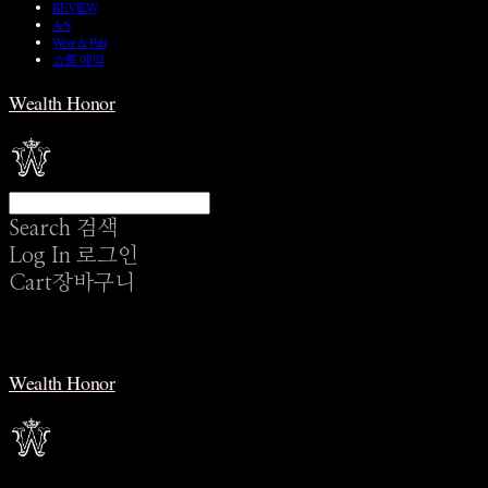
REVIEW
A/S
Wear & Pair
쇼룸 예약
Wealth Honor
Search
검색
Log In
로그인
Cart
장바구니
Wealth Honor