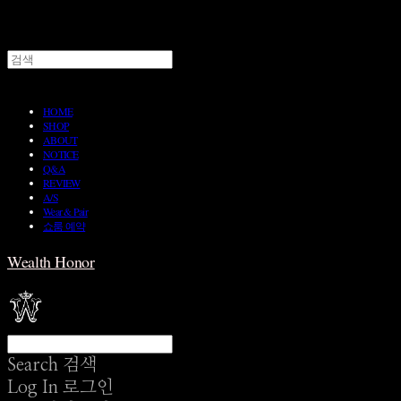
HOME
SHOP
ABOUT
NOTICE
Q&A
REVIEW
A/S
Wear & Pair
쇼룸 예약
Wealth Honor
Search
검색
Log In
로그인