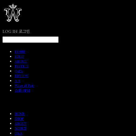
LOG IN
로그인
HOME
SHOP
ABOUT
NOTICE
Q&A
REVIEW
A/S
Wear & Pair
쇼룸 예약
HOME
SHOP
ABOUT
NOTICE
Q&A