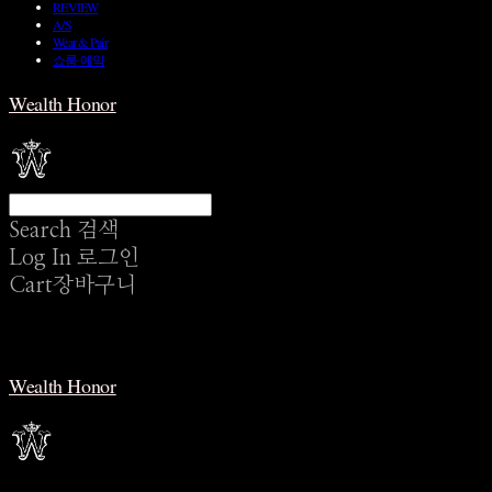
REVIEW
A/S
Wear & Pair
쇼룸 예약
Wealth Honor
Search
검색
Log In
로그인
Cart
장바구니
Wealth Honor