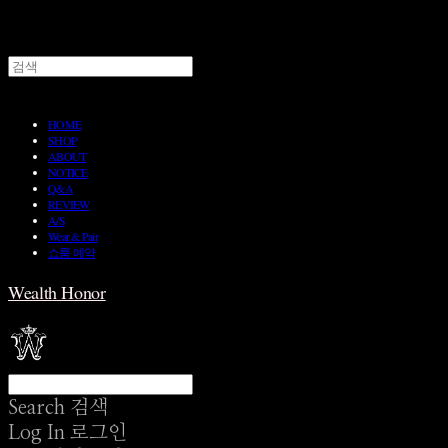
HOME
SHOP
ABOUT
NOTICE
Q&A
REVIEW
A/S
Wear & Pair
쇼룸 예약
Wealth Honor
Search
검색
Log In
로그인