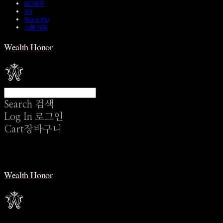
REVIEW
A/S
Wear & Pair
쇼룸 예약
Wealth Honor
Search
검색
Log In
로그인
Cart
장바구니
Wealth Honor