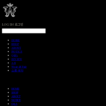
LOG IN
로그인
HOME
SHOP
ABOUT
NOTICE
Q&A
REVIEW
A/S
Wear & Pair
쇼룸 예약
HOME
SHOP
ABOUT
NOTICE
Q&A