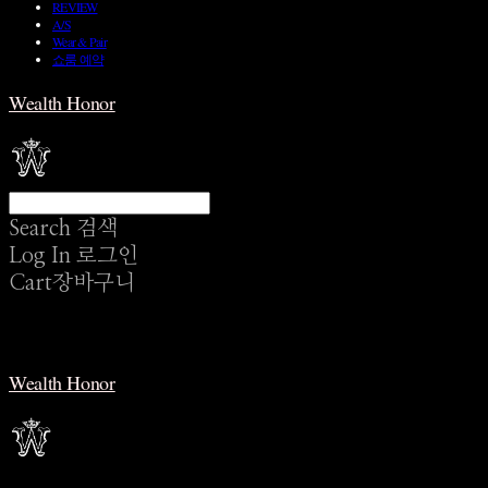
REVIEW
A/S
Wear & Pair
쇼룸 예약
Wealth Honor
Search
검색
Log In
로그인
Cart
장바구니
Wealth Honor