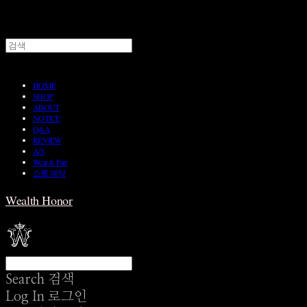
HOME
SHOP
ABOUT
NOTICE
Q&A
REVIEW
A/S
Wear & Pair
쇼룸 예약
Wealth Honor
Search
검색
Log In
로그인