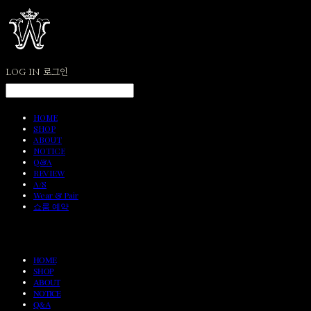
LOG IN
로그인
HOME
SHOP
ABOUT
NOTICE
Q&A
REVIEW
A/S
Wear & Pair
쇼룸 예약
HOME
SHOP
ABOUT
NOTICE
Q&A