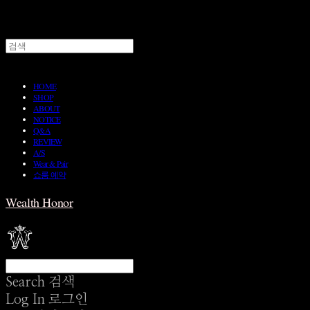
HOME
SHOP
ABOUT
NOTICE
Q&A
REVIEW
A/S
Wear & Pair
쇼룸 예약
Wealth Honor
Search
검색
Log In
로그인