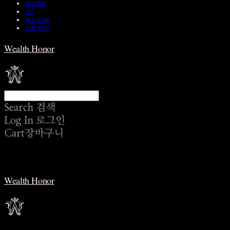
REVIEW
A/S
Wear & Pair
쇼룸 예약
Wealth Honor
Search
검색
Log In
로그인
Cart
장바구니
Wealth Honor