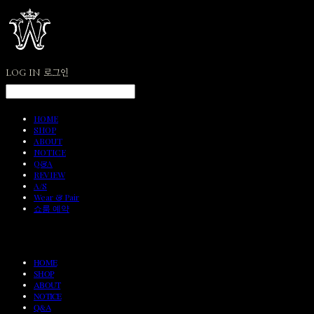
LOG IN
로그인
HOME
SHOP
ABOUT
NOTICE
Q&A
REVIEW
A/S
Wear & Pair
쇼룸 예약
HOME
SHOP
ABOUT
NOTICE
Q&A