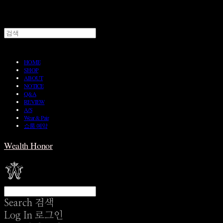
HOME
SHOP
ABOUT
NOTICE
Q&A
REVIEW
A/S
Wear & Pair
쇼룸 예약
Wealth Honor
Search
검색
Log In
로그인