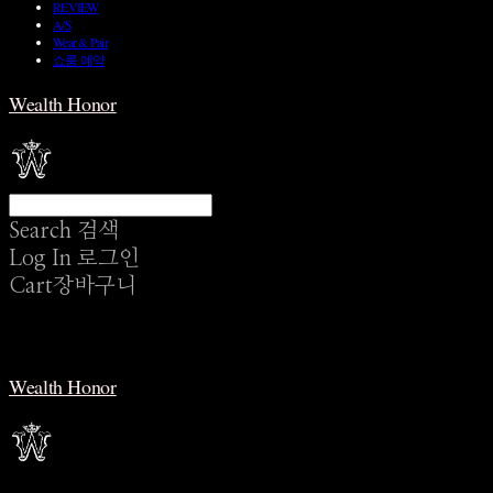
REVIEW
A/S
Wear & Pair
쇼룸 예약
Wealth Honor
Search
검색
Log In
로그인
Cart
장바구니
Wealth Honor