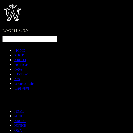
LOG IN
로그인
HOME
SHOP
ABOUT
NOTICE
Q&A
REVIEW
A/S
Wear & Pair
쇼룸 예약
HOME
SHOP
ABOUT
NOTICE
Q&A