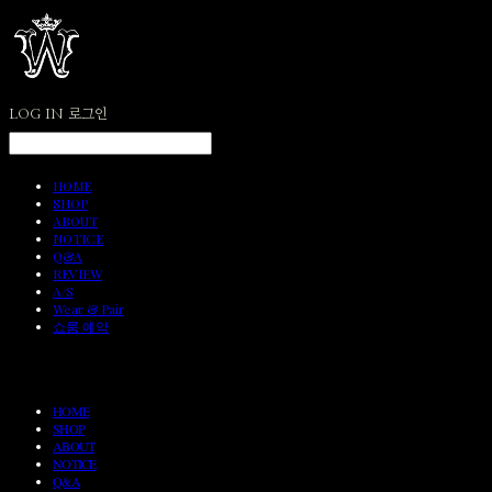
LOG IN
로그인
HOME
SHOP
ABOUT
NOTICE
Q&A
REVIEW
A/S
Wear & Pair
쇼룸 예약
HOME
SHOP
ABOUT
NOTICE
Q&A