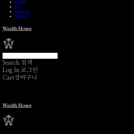
REVIEW
A/S
Wear & Pair
쇼룸 예약
Wealth Honor
Search
검색
Log In
로그인
Cart
장바구니
Wealth Honor