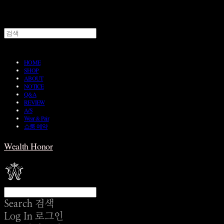
HOME
SHOP
ABOUT
NOTICE
Q&A
REVIEW
A/S
Wear & Pair
쇼룸 예약
Wealth Honor
Search
검색
Log In
로그인