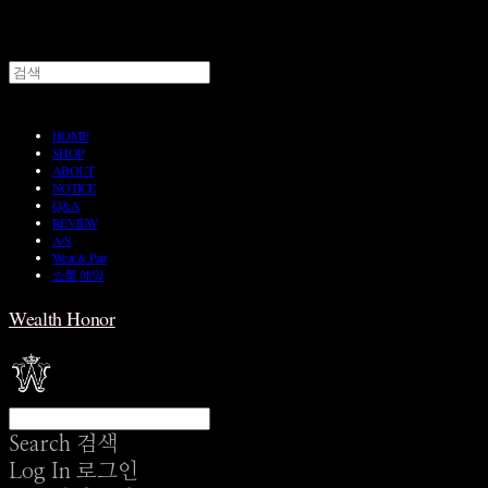
HOME
SHOP
ABOUT
NOTICE
Q&A
REVIEW
A/S
Wear & Pair
쇼룸 예약
Wealth Honor
Search
검색
Log In
로그인