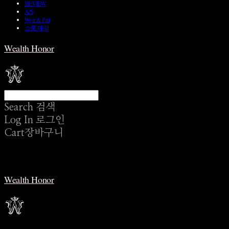
REVIEW
A/S
Wear & Pair
쇼룸 예약
Wealth Honor
Search
검색
Log In
로그인
Cart
장바구니
Wealth Honor