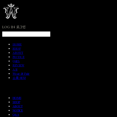
LOG IN
로그인
HOME
SHOP
ABOUT
NOTICE
Q&A
REVIEW
A/S
Wear & Pair
쇼룸 예약
HOME
SHOP
ABOUT
NOTICE
Q&A