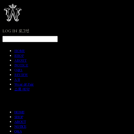
LOG IN
로그인
HOME
SHOP
ABOUT
NOTICE
Q&A
REVIEW
A/S
Wear & Pair
쇼룸 예약
HOME
SHOP
ABOUT
NOTICE
Q&A