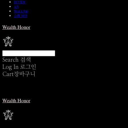
REVIEW
A/S
Wear & Pair
쇼룸 예약
Wealth Honor
Search
검색
Log In
로그인
Cart
장바구니
Wealth Honor