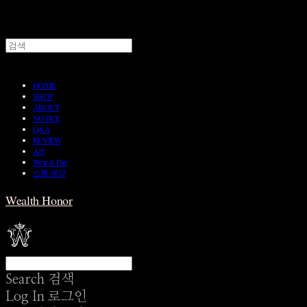
HOME
SHOP
ABOUT
NOTICE
Q&A
REVIEW
A/S
Wear & Pair
쇼룸 예약
Wealth Honor
Search
검색
Log In
로그인