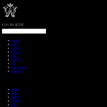
LOG IN
로그인
HOME
SHOP
ABOUT
NOTICE
Q&A
REVIEW
A/S
Wear & Pair
쇼룸 예약
HOME
SHOP
ABOUT
NOTICE
Q&A