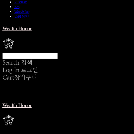
REVIEW
A/S
Wear & Pair
쇼룸 예약
Wealth Honor
Search
검색
Log In
로그인
Cart
장바구니
Wealth Honor