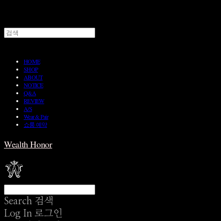
HOME
SHOP
ABOUT
NOTICE
Q&A
REVIEW
A/S
Wear & Pair
쇼룸 예약
Wealth Honor
Search
검색
Log In
로그인