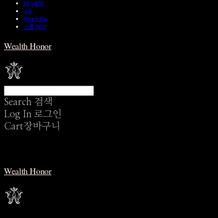
REVIEW
A/S
Wear & Pair
쇼룸 예약
Wealth Honor
Search
검색
Log In
로그인
Cart
장바구니
Wealth Honor