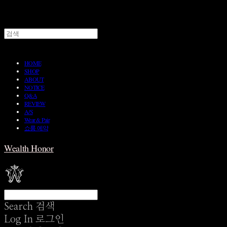
HOME
SHOP
ABOUT
NOTICE
Q&A
REVIEW
A/S
Wear & Pair
쇼룸 예약
Wealth Honor
Search
검색
Log In
로그인