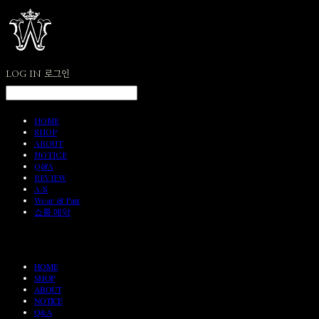
LOG IN
로그인
HOME
SHOP
ABOUT
NOTICE
Q&A
REVIEW
A/S
Wear & Pair
쇼룸 예약
HOME
SHOP
ABOUT
NOTICE
Q&A