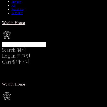
REVIEW
A/S
Wear & Pair
쇼룸 예약
Wealth Honor
Search
검색
Log In
로그인
Cart
장바구니
Wealth Honor