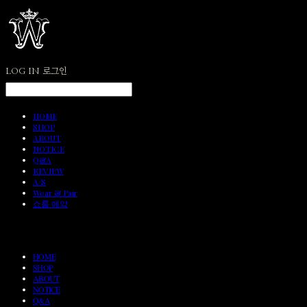
LOG IN
로그인
HOME
SHOP
ABOUT
NOTICE
Q&A
REVIEW
A/S
Wear & Pair
쇼룸 예약
HOME
SHOP
ABOUT
NOTICE
Q&A