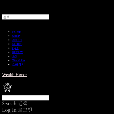
HOME
SHOP
ABOUT
NOTICE
Q&A
REVIEW
A/S
Wear & Pair
쇼룸 예약
Wealth Honor
Search
검색
Log In
로그인