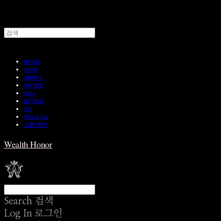
HOME
SHOP
ABOUT
NOTICE
Q&A
REVIEW
A/S
Wear & Pair
쇼룸 예약
Wealth Honor
Search
검색
Log In
로그인