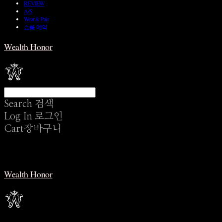
REVIEW
A/S
Wear & Pair
쇼룸 예약
Wealth Honor
Search
검색
Log In
로그인
Cart
장바구니
Wealth Honor