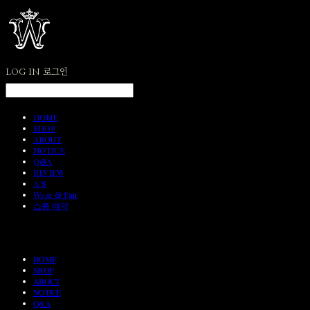
LOG IN
로그인
HOME
SHOP
ABOUT
NOTICE
Q&A
REVIEW
A/S
Wear & Pair
쇼룸 예약
HOME
SHOP
ABOUT
NOTICE
Q&A