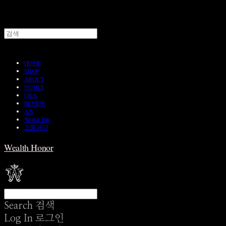
HOME
SHOP
ABOUT
NOTICE
Q&A
REVIEW
A/S
Wear & Pair
쇼룸 예약
Wealth Honor
Search
검색
Log In
로그인