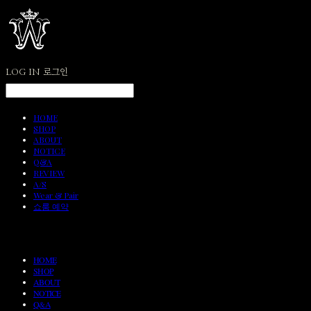
LOG IN
로그인
HOME
SHOP
ABOUT
NOTICE
Q&A
REVIEW
A/S
Wear & Pair
쇼룸 예약
HOME
SHOP
ABOUT
NOTICE
Q&A