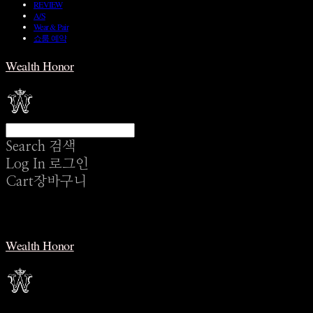
REVIEW
A/S
Wear & Pair
쇼룸 예약
Wealth Honor
Search
검색
Log In
로그인
Cart
장바구니
Wealth Honor