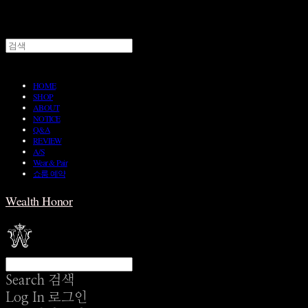
HOME
SHOP
ABOUT
NOTICE
Q&A
REVIEW
A/S
Wear & Pair
쇼룸 예약
Wealth Honor
Search
검색
Log In
로그인