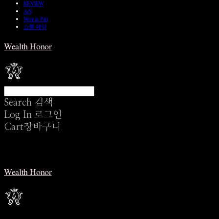
REVIEW
A/S
Wear & Pair
쇼룸 예약
Wealth Honor
Search
검색
Log In
로그인
Cart
장바구니
Wealth Honor