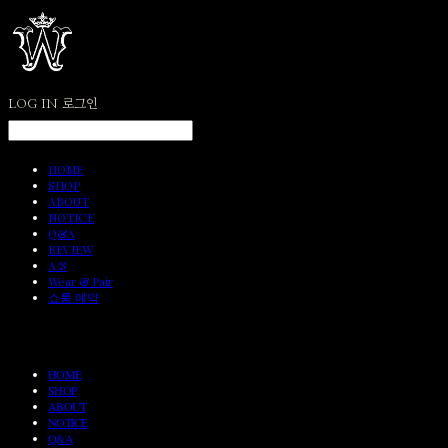
LOG IN
로그인
HOME
SHOP
ABOUT
NOTICE
Q&A
REVIEW
A/S
Wear & Pair
쇼룸 예약
HOME
SHOP
ABOUT
NOTICE
Q&A