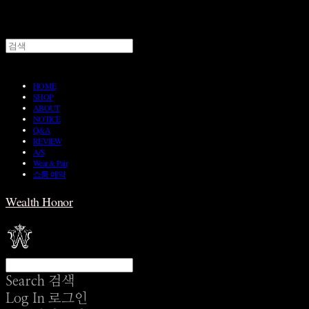
HOME
SHOP
ABOUT
NOTICE
Q&A
REVIEW
A/S
Wear & Pair
쇼룸 예약
Wealth Honor
Search
검색
Log In
로그인