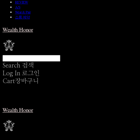
REVIEW
A/S
Wear & Pair
쇼룸 예약
Wealth Honor
Search
검색
Log In
로그인
Cart
장바구니
Wealth Honor