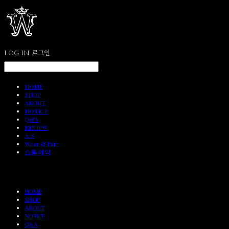
LOG IN
로그인
HOME
SHOP
ABOUT
NOTICE
Q&A
REVIEW
A/S
Wear & Pair
쇼룸 예약
HOME
SHOP
ABOUT
NOTICE
Q&A