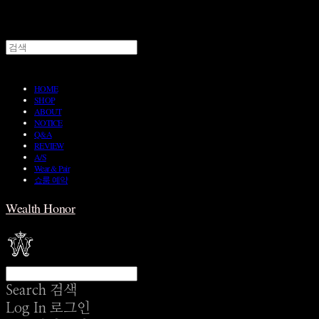
HOME
SHOP
ABOUT
NOTICE
Q&A
REVIEW
A/S
Wear & Pair
쇼룸 예약
Wealth Honor
Search
검색
Log In
로그인