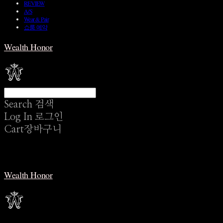
REVIEW
A/S
Wear & Pair
쇼룸 예약
Wealth Honor
Search
검색
Log In
로그인
Cart
장바구니
Wealth Honor