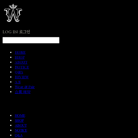
LOG IN
로그인
HOME
SHOP
ABOUT
NOTICE
Q&A
REVIEW
A/S
Wear & Pair
쇼룸 예약
HOME
SHOP
ABOUT
NOTICE
Q&A