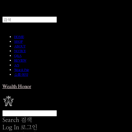
HOME
SHOP
ABOUT
NOTICE
Q&A
REVIEW
A/S
Wear & Pair
쇼룸 예약
Wealth Honor
Search
검색
Log In
로그인