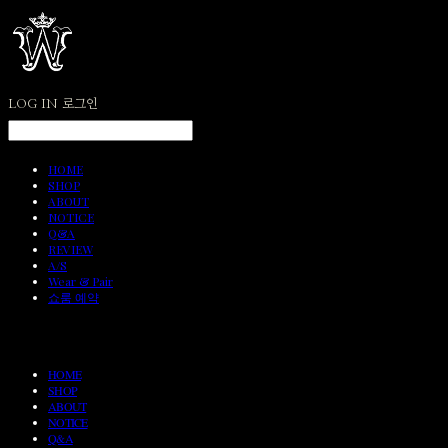
LOG IN
로그인
HOME
SHOP
ABOUT
NOTICE
Q&A
REVIEW
A/S
Wear & Pair
쇼룸 예약
HOME
SHOP
ABOUT
NOTICE
Q&A