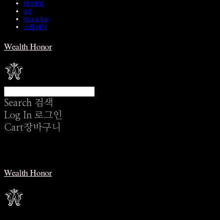
REVIEW
A/S
Wear & Pair
쇼룸 예약
Wealth Honor
Search
검색
Log In
로그인
Cart
장바구니
Wealth Honor