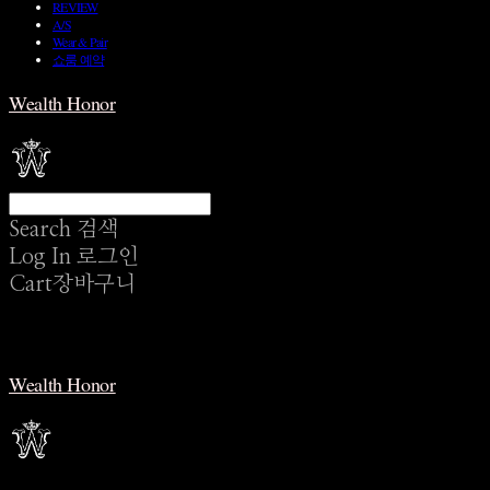
REVIEW
A/S
Wear & Pair
쇼룸 예약
Wealth Honor
Search
검색
Log In
로그인
Cart
장바구니
Wealth Honor