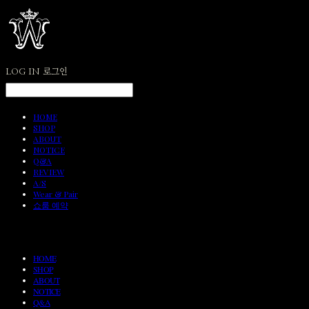
LOG IN
로그인
HOME
SHOP
ABOUT
NOTICE
Q&A
REVIEW
A/S
Wear & Pair
쇼룸 예약
HOME
SHOP
ABOUT
NOTICE
Q&A