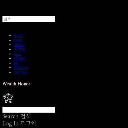
HOME
SHOP
ABOUT
NOTICE
Q&A
REVIEW
A/S
Wear & Pair
쇼룸 예약
Wealth Honor
Search
검색
Log In
로그인