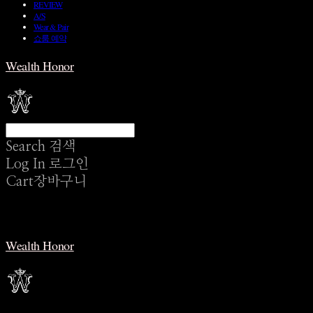
REVIEW
A/S
Wear & Pair
쇼룸 예약
Wealth Honor
Search
검색
Log In
로그인
Cart
장바구니
Wealth Honor