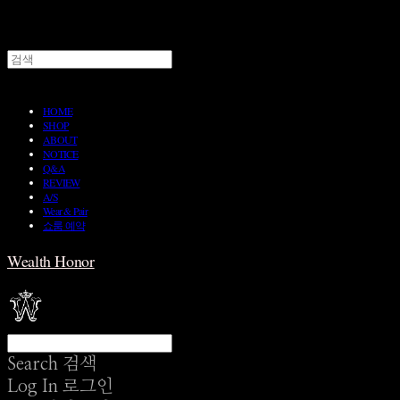
HOME
SHOP
ABOUT
NOTICE
Q&A
REVIEW
A/S
Wear & Pair
쇼룸 예약
Wealth Honor
Search
검색
Log In
로그인