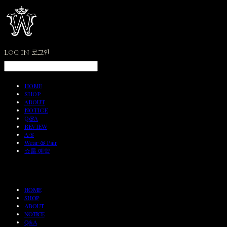
LOG IN
로그인
HOME
SHOP
ABOUT
NOTICE
Q&A
REVIEW
A/S
Wear & Pair
쇼룸 예약
HOME
SHOP
ABOUT
NOTICE
Q&A